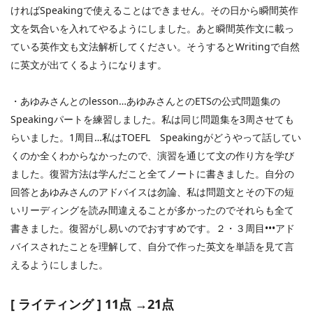
ければ
Speaking
で使えることはできません。その日から瞬間英作
文を気合いを入れてやるようにしました。あと瞬間英作文に載っ
ている英作文も文法解析してください。そうすると
Writing
で自然
に英文が出てくるようになります。
・あゆみさんとの
lesson
…あゆみさんとの
ETS
の公式問題集の
Speaking
パートを練習しました。私は同じ問題集を
3
周させても
らいました。
1
周目…私は
TOEFL
Speaking
がどうやって話してい
くのか全くわからなかったので、演習を通じて文の作り方を学び
ました。復習方法は学んだこと全てノートに書きました。自分の
回答とあゆみさんのアドバイスは勿論、私は問題文とその下の短
いリーディングを読み間違えることが多かったのでそれらも全て
書きました。復習がし易いのでおすすめです。２・３周目•••アド
バイスされたことを理解して、自分で作った英文を単語を見て言
えるようにしました。
[
ライティング
] 11
点 →
21
点