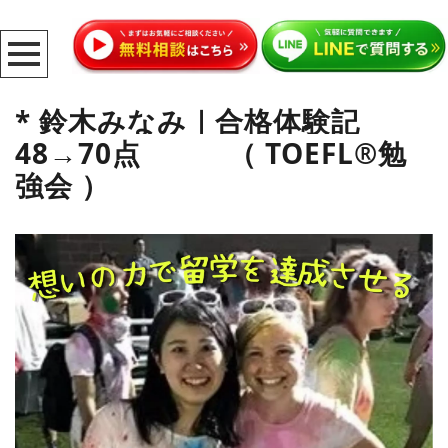
* 鈴木みなみ｜合格体験記
48→70点 （ TOEFL®勉
強会 ）