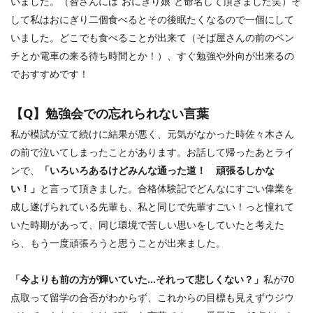
いました。（智さんには“おにぎり娘”と命名して頂きました笑）そ
して私はおにぎり二個食べるとその後眠たくなるので一個にして
いました。どこでも食べることが出来て（そば屋さんの前のベン
チとか電車の来る待ち時間とか！）、すぐ勉強や外向が出来るの
でおすすめです！
【
Q
】勉強会での忘れられない言葉
私が模試が立て続けに結果が悪く、元気がなかった時佐々木さん
の前で泣いてしまったことがあります。お話して帰ったあとライ
ンで、
「いろいろあるけどみんな通った道！ 頑張るしかな
い！」
と言って頂きました。合格体験記でどんなにすごい偉業を
成し遂げられている先輩も、私と同じで先輩すごい！っと憧れて
いた時期があって、同じ環境で苦しい思いをしていたと考えた
ら、もう一度頑張ろうと思うことが出来ました。
「今よりも前の方が輝いていた…それって悲しくない？」
私が
70
点取って留学の合否がわからず、これからの目標も見えずウジウ