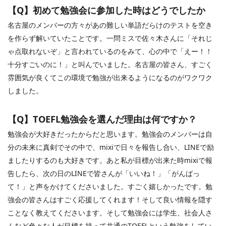
【
Q
】初めて勉強会に参加した時はどうでしたか
名古屋のメンバーの方々があの難しい単語だらけのテストを空き
を作らず解いていたことです。一問ミスで佐々木さんに「それじ
ゃ点取れないぞ」と言われているのをみて、心の中で「えー！！
十分すごいのに！」と叫んでいました。名古屋の皆さん、すごく
雰囲気が良くてこの環境で勉強が出来るようになるのがワクワク
しました。
【
Q
】
TOEFL
勉強会を選んだ理由は何ですか？
勉強会が大好きだったからだと思います。勉強会のメンバーは自
分の未来に真剣でその中で、
mixi
で日々を報告し合い、
LINE
で励
ましたりするのも大好きです。あと私が目標が出来た時
mixi
で報
告したら、次の日の
LINE
で皆さんが「いいね！」「がんばっ
て！」と声をかけてくださいました。すごく嬉しかったです。勉
強会の皆さんはすごく応援してくれます！そして良い情報を隠す
ことなく教えてくださいます。そして勉強会には学生、社会人さ
んなど色々な人が目標を持って共通の
TOEFL
という勉強をしてい