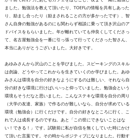
ました。勉強法を教えて頂いたり、
TOEFL
の情報を共有しあった
り、励まし合ったり（励まされることの方が多かったです）、智
さん自身の勉強があるのにも関わらず相談に乗って頂き沢山のア
ドバイスをもらいました。年が離れていても仲良くしてくださっ
て、名古屋勉強会を一番に引っ張って行ってくださった智さん、
本当にありがとうございました。大好きです。
あゆみさんから沢山のことを学びました。スピーキングのスキル
は勿論、どうやってこれからを生きていくのか学びました。あゆ
みさんは環境を自分の好きなようにするのは難しい、それなら自
分の好きな環境に行けばいいっと仰っていました。勉強会という
環境もそうだなと思いました。こんなステキな環境を自分の周り
（大学の友達、家族）で作るのが難しいなら、自分が求めている
環境（勉強会）に行くだけです。自分の好きなところに行く、こ
れで人は成長するのですね。あと「この世にできないことはな
い！できる！」です。試験前に私が自信を無くしていた時にかけ
て頂いた言葉です。その時からポジティブになりました。行動す