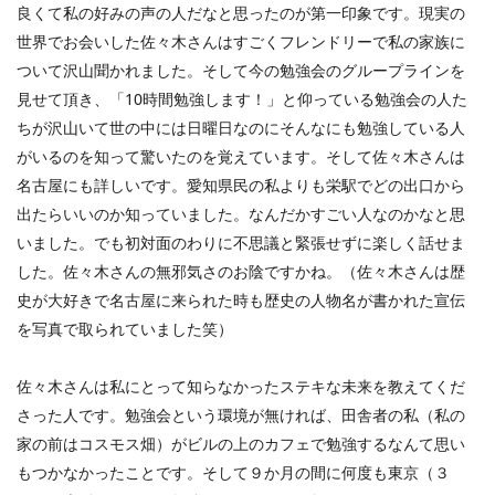
良くて私の好みの声の人だなと思ったのが第一印象です。現実の
世界でお会いした佐々木さんはすごくフレンドリーで私の家族に
ついて沢山聞かれました。そして今の勉強会のグループラインを
見せて頂き、「
10
時間勉強します！」と仰っている勉強会の人た
ちが沢山いて世の中には日曜日なのにそんなにも勉強している人
がいるのを知って驚いたのを覚えています。そして佐々木さんは
名古屋にも詳しいです。愛知県民の私よりも栄駅でどの出口から
出たらいいのか知っていました。なんだかすごい人なのかなと思
いました。でも初対面のわりに不思議と緊張せずに楽しく話せま
した。佐々木さんの無邪気さのお陰ですかね。（佐々木さんは歴
史が大好きで名古屋に来られた時も歴史の人物名が書かれた宣伝
を写真で取られていました笑）
佐々木さんは私にとって知らなかったステキな未来を教えてくだ
さった人です。勉強会という環境が無ければ、田舎者の私（私の
家の前はコスモス畑）がビルの上のカフェで勉強するなんて思い
もつかなかったことです。そして９か月の間に何度も東京（３