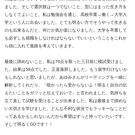
ました。そして選択肢は一つでないこと。型にはまった生き方を
しなくてよいこと。私は勉強会を通じ、高校卒業→働く→大学入
学という人に出会いました。とても明るい方でそうやって生きる
のも出来るんだと、何だか気が楽になりました。大学を卒業して
も必ずしも就職をしなければならないでいいということをこれか
ら頭に入れて進路を考えていきます。
最後に諦めないこと。私は
70
点を取った三日前に模試受けまし
た。結果は
58
点でした。正直落胆しました。もう留学行けないか
もしれないと思いましたが、あゆみさんがリーディングを一緒に
解析してくれたり、「暗かったら受からないよ！明るく自分の伝
えたいことをガツッと伝えておいで」と言われました。気持ちを
立て直して試験を受けることが出来ました。私は最後まで諦めな
い大切さを学びました。どんな不利な状況でもラッキーなことだ
ってあるかもしれないんだから希望はずっと持っていたいです。
そして明るく
GO
です！！