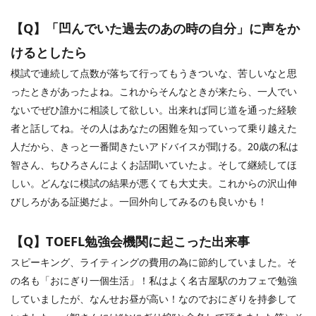
【
Q
】「凹んでいた過去のあの時の自分」に声をか
けるとしたら
模試で連続して点数が落ちて行ってもうきついな、苦しいなと思
ったときがあったよね。これからそんなときが来たら、一人でい
ないでぜひ誰かに相談して欲しい。出来れば同じ道を通った経験
者と話してね。その人はあなたの困難を知っていって乗り越えた
人だから、きっと一番聞きたいアドバイスが聞ける。
20
歳の私は
智さん、ちひろさんによくお話聞いていたよ。そして継続してほ
しい。どんなに模試の結果が悪くても大丈夫。これからの沢山伸
びしろがある証拠だよ。一回外向してみるのも良いかも！
【
Q
】
TOEFL
勉強会機関に起こった出来事
スピーキング、ライティングの費用の為に節約していました。そ
の名も「おにぎり一個生活」！私はよく名古屋駅のカフェで勉強
していましたが、なんせお昼が高い！なのでおにぎりを持参して