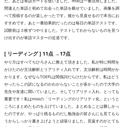
た。あとは単語カードを使いました。
mixi
は一番活用しました。
間違えた単語と初めて出会った単語を載せていました。画像を調
べて投稿するのが楽しかったです。後から見直せるので本当にお
すすめです。あと一番効果的だったのは毎日の単語テストです。
試験前は３枚ずつやりました。テストしてわからないものを見つ
け出すのが単語マスターの近道です。
[
リーディング
] 11
点 →
17
点
やり方はすべてちひろさんに教えて頂きました。私が特に時間を
かけたのが文法解析とリアリティ入れです。文法解析は時間がか
かります。なぜなら
TOEFL
は関係詞だらけだからです。私はどう
やったらこの訳になるのかわからないことが多かったので大学の
先生や友達に聞いていました。そしてリアリティ入れ、とっても
重要です！私は
mixi
の「リーディングのリアリティ化」というと
ころにまとめたものを上げていました。まとめることは難しかっ
たのですが、やっぱり残るものだし勉強会の皆さんにも見てもら
うからしっかり書き上げようと頑張りました。見返すのがとても