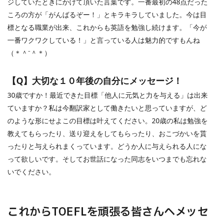
ジしていたときにかけて頂いた言葉です。一番最初の
48
点だった
ころの方が「がんばるぞー！」とキラキラしていました。今は目
標となる職業が出来、これからも英語を勉強し続けます。「今が
一番ワクワクしている！」と言っている人は魅力的ですもんね
（＊＾⁻＾＊）
【
Q
】大切な１０年後の自分にメッセージ！
30
歳ですか！最近できた目標「他人に元気と力を与える」は出来
ていますか？私は今翻訳家として働きたいと思っていますが、ど
のような形にせよこの目標は叶えてください。
20
歳の私は勉強を
教えてもらったり、送り迎えをしてもらったり、おこづかいを貰
ったりと与えられまくっています。どうか人に与えられる人にな
って欲しいです。そしてお世話になった同志をいつまでも忘れな
いでください。
これから
TOEFL
を頑張る皆さんへメッセ