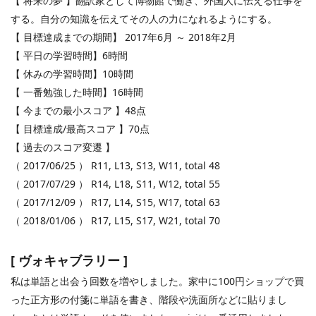
【 将来の夢 】翻訳家として博物館で働き、外国人に伝える仕事を
する。自分の知識を伝えてその人の力になれるようにする。
【 目標達成までの期間】
2017
年
6
月 ～
2018
年
2
月
【 平日の学習時間】
6
時間
【 休みの学習時間】
10
時間
【 一番勉強した時間】
16
時間
【 今までの最小スコア 】
48
点
【 目標達成
/
最高スコア 】
70
点
【 過去のスコア変遷 】
（
2017/06/25
）
R11, L13, S13, W11, total 48
（
2017/07/29
）
R14, L18, S11, W12, total 55
（
2017/12/09
）
R17, L14, S15, W17, total 63
（
2018/01/06
）
R17, L15, S17, W21, total 70
[
ヴォキャブラリー
]
私は単語と出会う回数を増やしました。家中に
100
円ショップで買
った正方形の付箋に単語を書き、階段や洗面所などに貼りまし