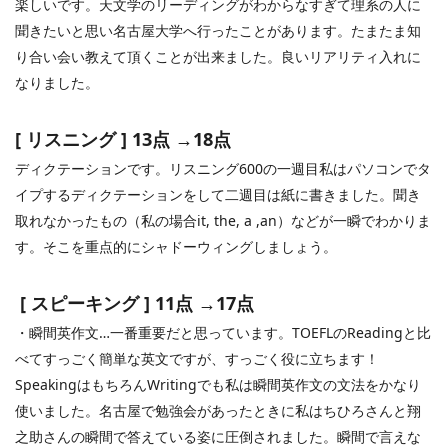
楽しいです。天文学のリーディングがわからなすぎて理系の人に
聞きたいと思い名古屋大学へ行ったことがあります。たまたま知
り合い会い教えて頂くことが出来ました。良いリアリティ入れに
なりました。
[
リスニング
] 13
点 →
18
点
ディクテーションです。リスニング
600
の一週目私はパソコンでタ
イプするディクテーションをして二週目は紙に書きました。聞き
取れなかったもの（私の場合
it, the, a ,an
）などが一瞬でわかりま
す。そこを重点的にシャドーウィングしましょう。
[
スピーキング
] 11
点 →
17
点
・瞬間英作文…一番重要だと思っています。
TOEFL
の
Reading
と比
べてすっごく簡単な英文ですが、すっごく役に立ちます！
Speaking
はもちろん
Writing
でも私は瞬間英作文の文法をかなり
使いました。名古屋で勉強会があったときに私はちひろさんと翔
之助さんの瞬間で答えている姿に圧倒されました。瞬間で言えな