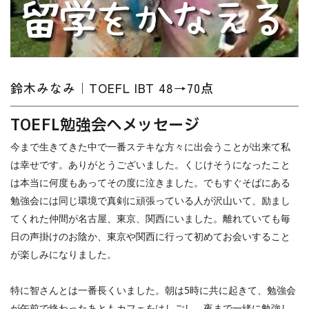
鈴木みなみ｜TOEFL IBT 48→70点
TOEFL
勉強会へメッセージ
今まで生きてきた中で一番ステキな方々に出会うことが出来て私
は幸せです。ありがとうございました。くじけそうになったこと
は本当に何度もあってその度に泣きました。でもすぐそばにある
勉強会には同じ環境で真剣に頑張っている人が沢山いて、励まし
てくれた仲間が名古屋、東京、関西にいました。離れていても毎
日の声掛けのお陰か、東京や関西に行って初めてお会いすること
が楽しみになりました。
特に智さんとは一番長くいました。朝は
5
時に共に起きて、勉強会
が午前で終わったあともカフェをはしごし、夜まで一緒に勉強し