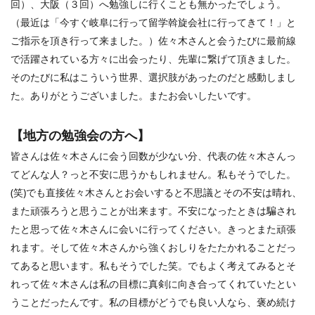
回）、大阪（３回）へ勉強しに行くことも無かったでしょう。
（最近は「今すぐ岐阜に行って留学斡旋会社に行ってきて！」と
ご指示を頂き行って来ました。）佐々木さんと会うたびに最前線
で活躍されている方々に出会ったり、先輩に繋げて頂きました。
そのたびに私はこういう世界、選択肢があったのだと感動しまし
た。ありがとうございました。またお会いしたいです。
【地方の勉強会の方へ】
皆さんは佐々木さんに会う回数が少ない分、代表の佐々木さんっ
てどんな人？っと不安に思うかもしれません。私もそうでした。
(笑)でも直接佐々木さんとお会いすると不思議とその不安は晴れ、
また頑張ろうと思うことが出来ます。不安になったときは騙され
たと思って佐々木さんに会いに行ってください。きっとまた頑張
れます。そして佐々木さんから強くおしりをたたかれることだっ
てあると思います。私もそうでした笑。でもよく考えてみるとそ
れって佐々木さんは私の目標に真剣に向き合ってくれていたとい
うことだったんです。私の目標がどうでも良い人なら、褒め続け