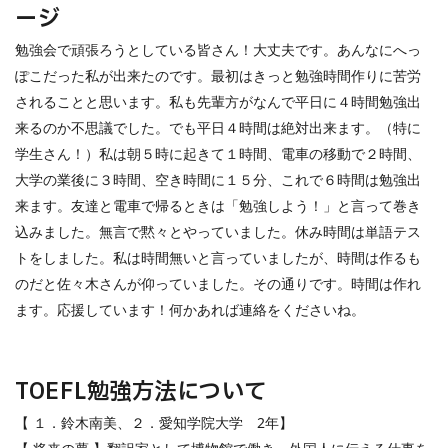
ージ
勉強会で頑張ろうとしている皆さん！大丈夫です。あんなにへっ
ぽこだった私が出来たのです。最初はきっと勉強時間作りに苦労
されることと思います。私も先輩方がなんで平日に４時間勉強出
来るのか不思議でした。でも平日４時間は絶対出来ます。（特に
学生さん！）私は朝５時に起きて１時間、電車の移動で２時間、
大学の業後に３時間、空き時間に１５分、これで６時間は勉強出
来ます。友達と電車で帰るときは「勉強しよう！」と言って巻き
込みました。無言で黙々とやっていました。休み時間は単語テス
トをしました。私は時間無いと言っていましたが、時間は作るも
のだと佐々木さんが仰っていました。その通りです。時間は作れ
ます。応援しています！何かあれば連絡をくださいね。
TOEFL
勉強方法について
【 １．鈴木南美、２．愛知学院大学
2
年】